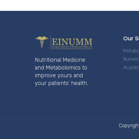
Our S
Metabo
Numex 
Nutritional Medicine
and Metabolomics to
Acade
improve yours and
your patients’ health.
Copyrigh