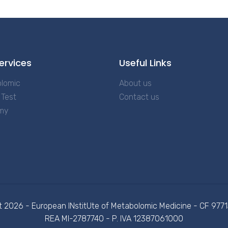
ervices
Useful Links
lomic
About us
Test
Contact us
my
t 2026 - European INstitUte of Metabolomic Medicine - CF 97
REA MI-2787740 - P. IVA 12387061000